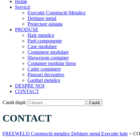
Home
Servicii
Executie Constructii Metalice
Debitare metal
Proiectare asistata
PRODUSE
Hale metalice
Parti componente
Case modulare
Containere modulare
Showroom container
Container modular birou
Cadre containere
Panouri decorative
Garduri metalice
DESPRE NOI
CONTACT
Caută după:
CONTACT
FREEWELD Constructii metalice Debitare metal Executie hale
>
CO